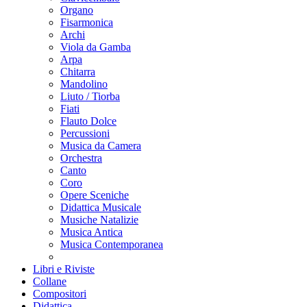
Organo
Fisarmonica
Archi
Viola da Gamba
Arpa
Chitarra
Mandolino
Liuto / Tiorba
Fiati
Flauto Dolce
Percussioni
Musica da Camera
Orchestra
Canto
Coro
Opere Sceniche
Didattica Musicale
Musiche Natalizie
Musica Antica
Musica Contemporanea
Libri e Riviste
Collane
Compositori
Didattica