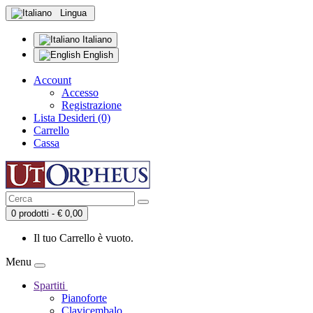
Lingua
Italiano
English
Account
Accesso
Registrazione
Lista Desideri (0)
Carrello
Cassa
0 prodotti - € 0,00
Il tuo Carrello è vuoto.
Menu
Spartiti
Pianoforte
Clavicembalo