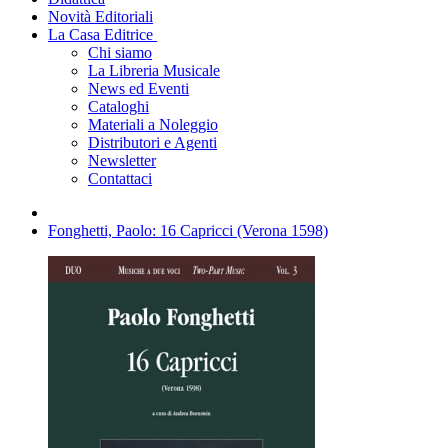
Novità Editoriali
La Casa Editrice
Chi siamo
La Libreria Musicale
News ed Eventi
Cataloghi
Materiali a Noleggio
Distributori e Agenti
Newsletter
Contattaci
Fonghetti, Paolo: 16 Capricci (Verona 1598)