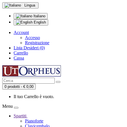
Lingua
Italiano
English
Account
Accesso
Registrazione
Lista Desideri (0)
Carrello
Cassa
0 prodotti - € 0,00
Il tuo Carrello è vuoto.
Menu
Spartiti
Pianoforte
Clavicembalo