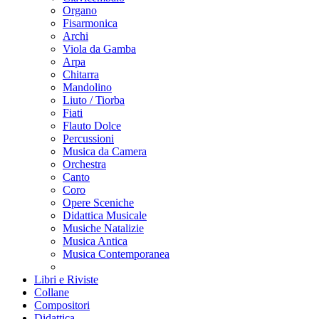
Organo
Fisarmonica
Archi
Viola da Gamba
Arpa
Chitarra
Mandolino
Liuto / Tiorba
Fiati
Flauto Dolce
Percussioni
Musica da Camera
Orchestra
Canto
Coro
Opere Sceniche
Didattica Musicale
Musiche Natalizie
Musica Antica
Musica Contemporanea
Libri e Riviste
Collane
Compositori
Didattica