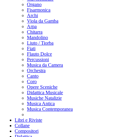
Organo
Fisarmonica
Archi
Viola da Gamba
Arpa
Chitarra
Mandolino
Liuto / Tiorba
Fiati
Flauto Dolce
Percussioni
Musica da Camera
Orchestra
Canto
Coro
Opere Sceniche
Didattica Musicale
Musiche Natalizie
Musica Antica
Musica Contemporanea
Libri e Riviste
Collane
Compositori
Didattica