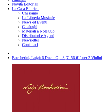
Novità Editoriali
La Casa Editrice
Chi siamo
La Libreria Musicale
News ed Eventi
Cataloghi
Materiali a Noleggio
Distributori e Agenti
Newsletter
Contattaci
Boccherini, Luigi: 6 Duetti Op. 3 (G 56-61) per 2 Violini