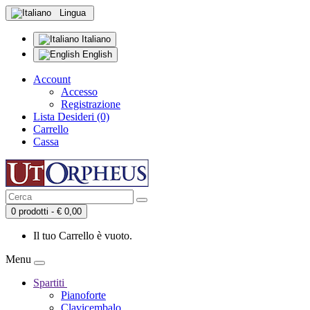
Lingua
Italiano
English
Account
Accesso
Registrazione
Lista Desideri (0)
Carrello
Cassa
0 prodotti - € 0,00
Il tuo Carrello è vuoto.
Menu
Spartiti
Pianoforte
Clavicembalo