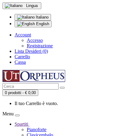
Lingua
Italiano
English
Account
Accesso
Registrazione
Lista Desideri (0)
Carrello
Cassa
0 prodotti - € 0,00
Il tuo Carrello è vuoto.
Menu
Spartiti
Pianoforte
Clavicembalo