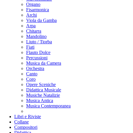
Organo
Fisarmonica
Archi
Viola da Gamba
Arpa
Chitarra
Mandolino
Liuto / Tiorba
Fiati
Flauto Dolce
Percussioni
Musica da Camera
Orchestra
Canto
Coro
Opere Sceniche
Didattica Musicale
Musiche Natalizie
Musica Antica
Musica Contemporanea
Libri e Riviste
Collane
Compositori
Didattica