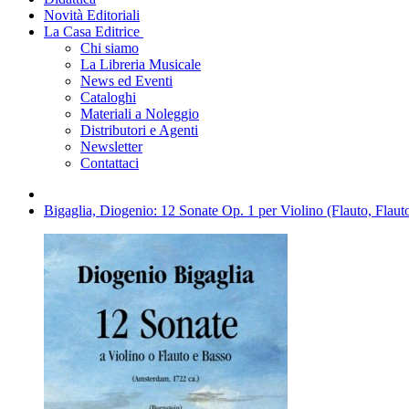
Novità Editoriali
La Casa Editrice
Chi siamo
La Libreria Musicale
News ed Eventi
Cataloghi
Materiali a Noleggio
Distributori e Agenti
Newsletter
Contattaci
Bigaglia, Diogenio: 12 Sonate Op. 1 per Violino (Flauto, Flau