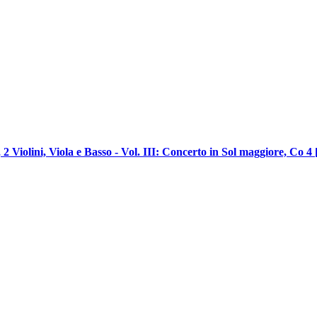
2 Violini, Viola e Basso - Vol. III: Concerto in Sol maggiore, Co 4