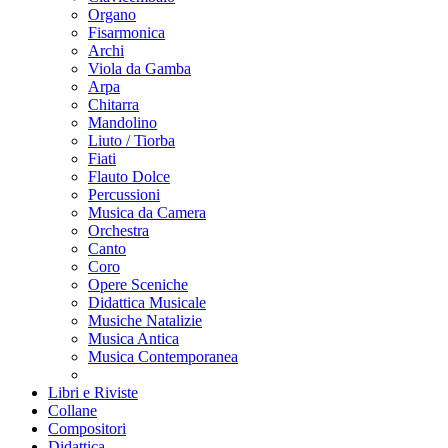
Organo
Fisarmonica
Archi
Viola da Gamba
Arpa
Chitarra
Mandolino
Liuto / Tiorba
Fiati
Flauto Dolce
Percussioni
Musica da Camera
Orchestra
Canto
Coro
Opere Sceniche
Didattica Musicale
Musiche Natalizie
Musica Antica
Musica Contemporanea
Libri e Riviste
Collane
Compositori
Didattica