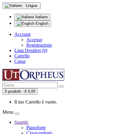
Lingua
Italiano
English
Account
Accesso
Registrazione
Lista Desideri (0)
Carrello
Cassa
0 prodotti - € 0,00
Il tuo Carrello è vuoto.
Menu
Spartiti
Pianoforte
Clavicembalo