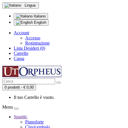
Lingua
Italiano
English
Account
Accesso
Registrazione
Lista Desideri (0)
Carrello
Cassa
0 prodotti - € 0,00
Il tuo Carrello è vuoto.
Menu
Spartiti
Pianoforte
Clavicembalo