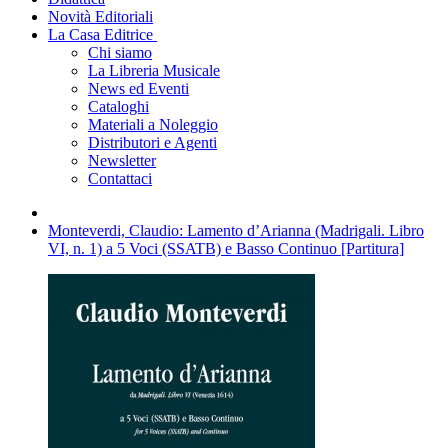
Novità Editoriali
La Casa Editrice
Chi siamo
La Libreria Musicale
News ed Eventi
Cataloghi
Materiali a Noleggio
Distributori e Agenti
Newsletter
Contattaci
Monteverdi, Claudio: Lamento d’Arianna (Madrigali. Libro
VI, n. 1) a 5 Voci (SSATB) e Basso Continuo [Partitura]