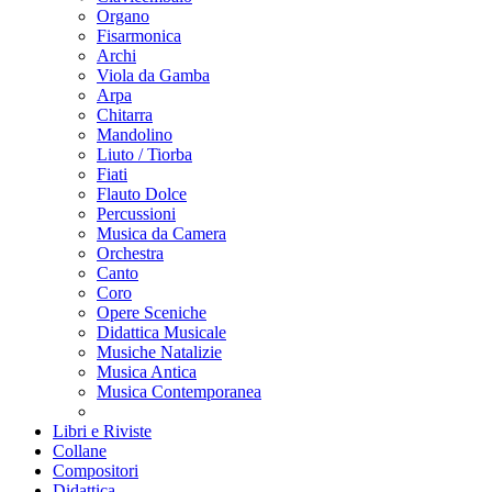
Organo
Fisarmonica
Archi
Viola da Gamba
Arpa
Chitarra
Mandolino
Liuto / Tiorba
Fiati
Flauto Dolce
Percussioni
Musica da Camera
Orchestra
Canto
Coro
Opere Sceniche
Didattica Musicale
Musiche Natalizie
Musica Antica
Musica Contemporanea
Libri e Riviste
Collane
Compositori
Didattica