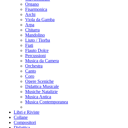
Organo
Fisarmonica
Archi
Viola da Gamba
Arpa
Chitarra
Mandolino
Liuto / Tiorba
Fiati
Flauto Dolce
Percussioni
Musica da Camera
Orchestra
Canto
Coro
Opere Sceniche
Didattica Musicale
Musiche Natalizie
Musica Antica
Musica Contemporanea
Libri e Riviste
Collane
Compositori
Didattica