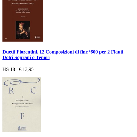
Duetti Fiorentini. 12 Composizioni di fine ’600 per 2 Flauti
Dolci Soprani o Tenori
HS 18 - € 13,95