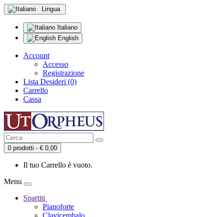
Lingua
Italiano
English
Account
Accesso
Registrazione
Lista Desideri (0)
Carrello
Cassa
0 prodotti - € 0,00
Il tuo Carrello è vuoto.
Menu
Spartiti
Pianoforte
Clavicembalo