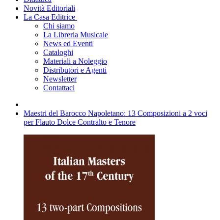
Novità Editoriali
La Casa Editrice
Chi siamo
La Libreria Musicale
News ed Eventi
Cataloghi
Materiali a Noleggio
Distributori e Agenti
Newsletter
Contattaci
Maestri del Barocco Napoletano: 13 Composizioni a 2 voci
per Flauto Dolce Contralto e Tenore