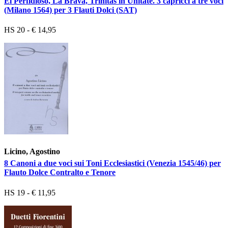
El Perfidioso, La Brava, Trinitas in Unitate. 3 capricci a tre voci
(Milano 1564) per 3 Flauti Dolci (SAT)
HS 20 - € 14,95
Licino, Agostino
8 Canoni a due voci sui Toni Ecclesiastici (Venezia 1545/46) per
Flauto Dolce Contralto e Tenore
HS 19 - € 11,95