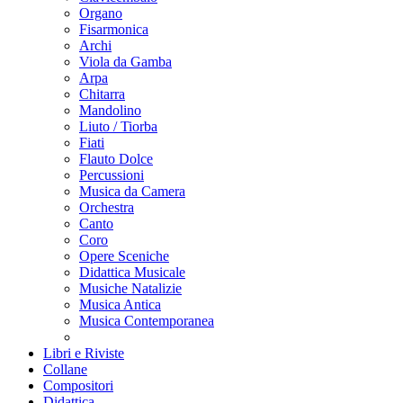
Organo
Fisarmonica
Archi
Viola da Gamba
Arpa
Chitarra
Mandolino
Liuto / Tiorba
Fiati
Flauto Dolce
Percussioni
Musica da Camera
Orchestra
Canto
Coro
Opere Sceniche
Didattica Musicale
Musiche Natalizie
Musica Antica
Musica Contemporanea
Libri e Riviste
Collane
Compositori
Didattica