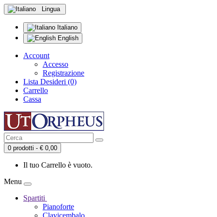
Lingua
Italiano
English
Account
Accesso
Registrazione
Lista Desideri (0)
Carrello
Cassa
0 prodotti - € 0,00
Il tuo Carrello è vuoto.
Menu
Spartiti
Pianoforte
Clavicembalo