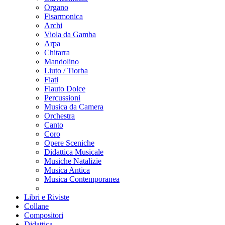
Organo
Fisarmonica
Archi
Viola da Gamba
Arpa
Chitarra
Mandolino
Liuto / Tiorba
Fiati
Flauto Dolce
Percussioni
Musica da Camera
Orchestra
Canto
Coro
Opere Sceniche
Didattica Musicale
Musiche Natalizie
Musica Antica
Musica Contemporanea
Libri e Riviste
Collane
Compositori
Didattica