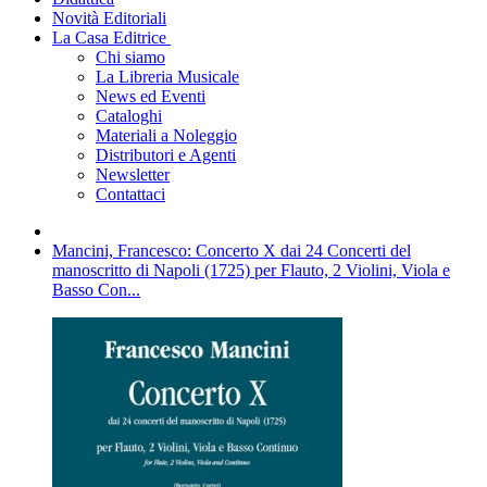
Novità Editoriali
La Casa Editrice
Chi siamo
La Libreria Musicale
News ed Eventi
Cataloghi
Materiali a Noleggio
Distributori e Agenti
Newsletter
Contattaci
Mancini, Francesco: Concerto X dai 24 Concerti del
manoscritto di Napoli (1725) per Flauto, 2 Violini, Viola e
Basso Con...