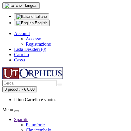
Lingua
Italiano
English
Account
Accesso
Registrazione
Lista Desideri (0)
Carrello
Cassa
0 prodotti - € 0,00
Il tuo Carrello è vuoto.
Menu
Spartiti
Pianoforte
Clavicembalo