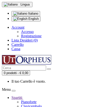
Lingua
Italiano
English
Account
Accesso
Registrazione
Lista Desideri (0)
Carrello
Cassa
0 prodotti - € 0,00
Il tuo Carrello è vuoto.
Menu
Spartiti
Pianoforte
Clavicembalo