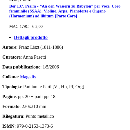
Der 137. Psalm - “An den Wassern zu Babylon” per Voce, Coro
femminile (SSAA), Violino, Arpa, Pianoforte e Organo
(Harmonium) ad libitum [Parte Coro]
MAG 179C - € 2,00
Dettagli prodotto
Autore
: Franz Liszt (1811-1886)
Curatore
: Anna Pasetti
Data pubblicazione
: 1/5/2006
Collana
:
Magadis
Tipologia
: Partitura e Parti [Vl, Hp, Pf, Org]
Pagine
: pp. 20 + parti pp. 18
Formato
: 230x310 mm
Rilegatura
: Punto metallico
ISMN
: 979-0-2153-1373-6