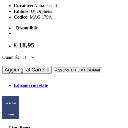
Curatore:
Anna Pasetti
Editore:
Ut Orpheus
Codice:
MAG 179A
Disponibile
€ 18,95
Quantità:
Aggiungi al Carrello
Aggiungi alla Lista Desideri
Edizioni correlate
Liszt, Franz