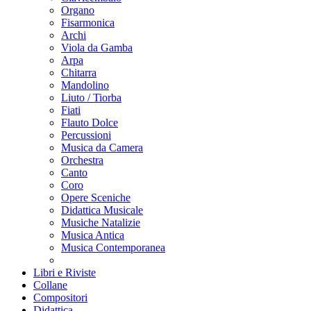
Organo
Fisarmonica
Archi
Viola da Gamba
Arpa
Chitarra
Mandolino
Liuto / Tiorba
Fiati
Flauto Dolce
Percussioni
Musica da Camera
Orchestra
Canto
Coro
Opere Sceniche
Didattica Musicale
Musiche Natalizie
Musica Antica
Musica Contemporanea
Libri e Riviste
Collane
Compositori
Didattica