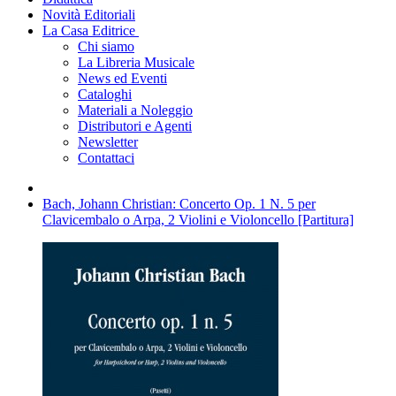
Novità Editoriali
La Casa Editrice
Chi siamo
La Libreria Musicale
News ed Eventi
Cataloghi
Materiali a Noleggio
Distributori e Agenti
Newsletter
Contattaci
Bach, Johann Christian: Concerto Op. 1 N. 5 per
Clavicembalo o Arpa, 2 Violini e Violoncello [Partitura]