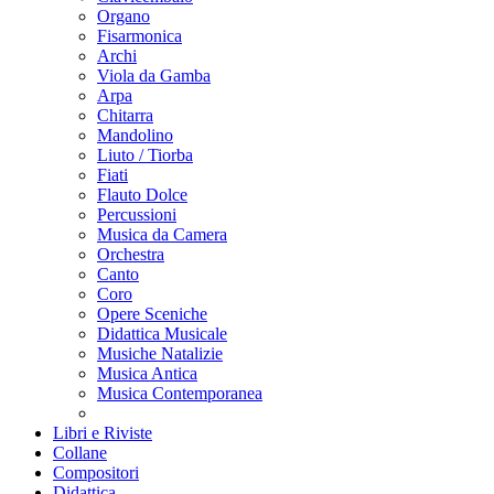
Organo
Fisarmonica
Archi
Viola da Gamba
Arpa
Chitarra
Mandolino
Liuto / Tiorba
Fiati
Flauto Dolce
Percussioni
Musica da Camera
Orchestra
Canto
Coro
Opere Sceniche
Didattica Musicale
Musiche Natalizie
Musica Antica
Musica Contemporanea
Libri e Riviste
Collane
Compositori
Didattica