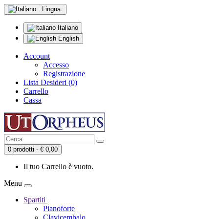
Lingua
Italiano
English
Account
Accesso
Registrazione
Lista Desideri (0)
Carrello
Cassa
0 prodotti - € 0,00
Il tuo Carrello è vuoto.
Menu
Spartiti
Pianoforte
Clavicembalo