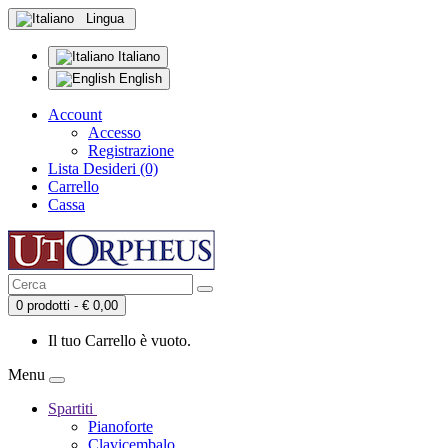
Lingua
Italiano
English
Account
Accesso
Registrazione
Lista Desideri (0)
Carrello
Cassa
0 prodotti - € 0,00
Il tuo Carrello è vuoto.
Menu
Spartiti
Pianoforte
Clavicembalo