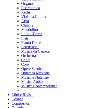
Organo
Fisarmonica
Archi
Viola da Gamba
Arpa
Chitarra
Mandolino
Liuto / Tiorba
Fiati
Flauto Dolce
Percussioni
Musica da Camera
Orchestra
Canto
Coro
Opere Sceniche
Didattica Musicale
Musiche Natalizie
Musica Antica
Musica Contemporanea
Libri e Riviste
Collane
Compositori
Didattica