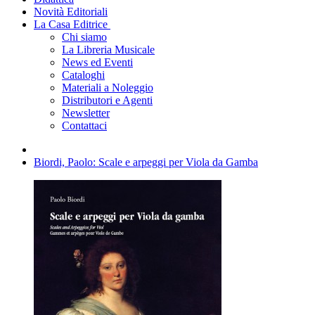
Novità Editoriali
La Casa Editrice
Chi siamo
La Libreria Musicale
News ed Eventi
Cataloghi
Materiali a Noleggio
Distributori e Agenti
Newsletter
Contattaci
Biordi, Paolo: Scale e arpeggi per Viola da Gamba