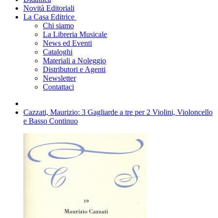
Novità Editoriali
La Casa Editrice
Chi siamo
La Libreria Musicale
News ed Eventi
Cataloghi
Materiali a Noleggio
Distributori e Agenti
Newsletter
Contattaci
Cazzati, Maurizio: 3 Gagliarde a tre per 2 Violini, Violoncello
e Basso Continuo