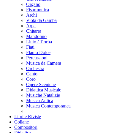
Organo
Fisarmonica
Archi
Viola da Gamba
Arpa
Chitarra
Mandolino
Liuto / Tiorba
Fiati
Flauto Dolce
Percussioni
Musica da Camera
Orchestra
Canto
Coro
Opere Sceniche
Didattica Musicale
Musiche Natalizie
Musica Antica
Musica Contemporanea
Libri e Riviste
Collane
Compositori
Didattica