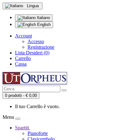
Lingua
Italiano
English
Account
Accesso
Registrazione
Lista Desideri (0)
Carrello
Cassa
0 prodotti - € 0,00
Il tuo Carrello è vuoto.
Menu
Spartiti
Pianoforte
Clavicembalo