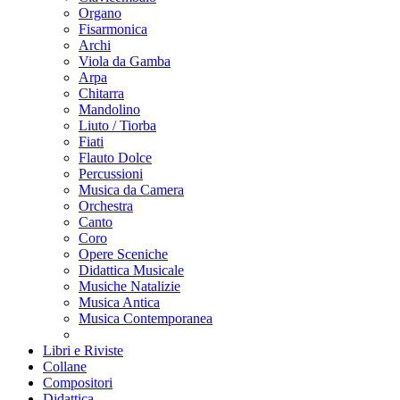
Organo
Fisarmonica
Archi
Viola da Gamba
Arpa
Chitarra
Mandolino
Liuto / Tiorba
Fiati
Flauto Dolce
Percussioni
Musica da Camera
Orchestra
Canto
Coro
Opere Sceniche
Didattica Musicale
Musiche Natalizie
Musica Antica
Musica Contemporanea
Libri e Riviste
Collane
Compositori
Didattica