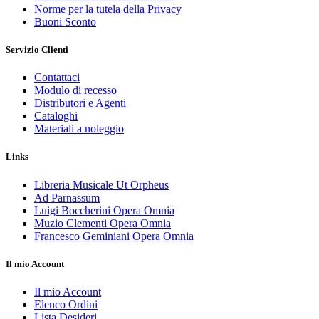
Norme per la tutela della Privacy
Buoni Sconto
Servizio Clienti
Contattaci
Modulo di recesso
Distributori e Agenti
Cataloghi
Materiali a noleggio
Links
Libreria Musicale Ut Orpheus
Ad Parnassum
Luigi Boccherini Opera Omnia
Muzio Clementi Opera Omnia
Francesco Geminiani Opera Omnia
Il mio Account
Il mio Account
Elenco Ordini
Lista Desideri