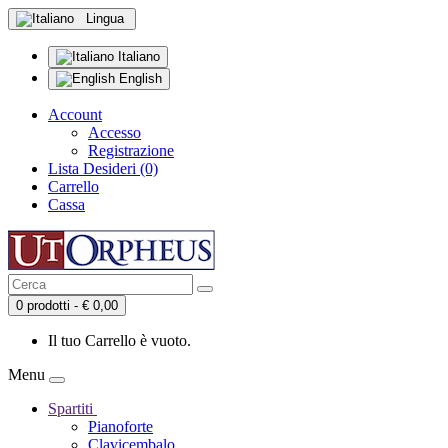
Lingua
Italiano
English
Account
Accesso
Registrazione
Lista Desideri (0)
Carrello
Cassa
0 prodotti - € 0,00
Il tuo Carrello è vuoto.
Menu
Spartiti
Pianoforte
Clavicembalo