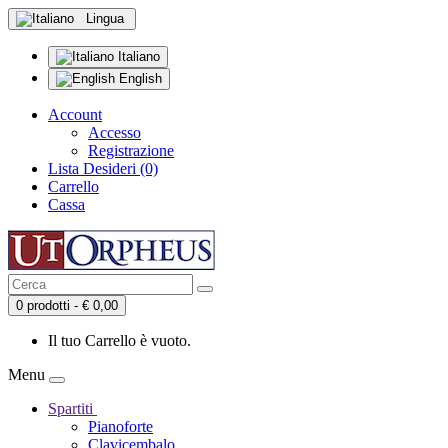
Lingua
Italiano
English
Account
Accesso
Registrazione
Lista Desideri (0)
Carrello
Cassa
0 prodotti - € 0,00
Il tuo Carrello è vuoto.
Menu
Spartiti
Pianoforte
Clavicembalo