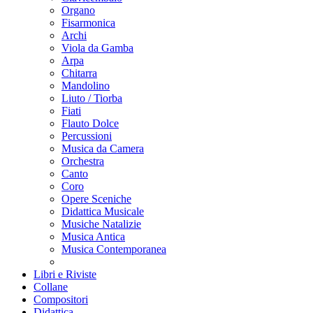
Organo
Fisarmonica
Archi
Viola da Gamba
Arpa
Chitarra
Mandolino
Liuto / Tiorba
Fiati
Flauto Dolce
Percussioni
Musica da Camera
Orchestra
Canto
Coro
Opere Sceniche
Didattica Musicale
Musiche Natalizie
Musica Antica
Musica Contemporanea
Libri e Riviste
Collane
Compositori
Didattica