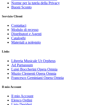
Norme per la tutela della Privacy
Buoni Sconto
Servizio Clienti
Contattaci
Modulo di recesso
Distributori e Agenti
Cataloghi
Materiali a noleggio
Links
Libreria Musicale Ut Orpheus
Ad Parnassum
Luigi Boccherini Opera Omnia
Muzio Clementi Opera Omnia
Francesco Geminiani Opera Omnia
Il mio Account
Il mio Account
Elenco Ordini
Lista Desideri