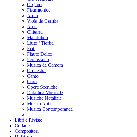
Organo
Fisarmonica
Archi
Viola da Gamba
Arpa
Chitarra
Mandolino
Liuto / Tiorba
Fiati
Flauto Dolce
Percussioni
Musica da Camera
Orchestra
Canto
Coro
Opere Sceniche
Didattica Musicale
Musiche Natalizie
Musica Antica
Musica Contemporanea
Libri e Riviste
Collane
Compositori
Didattica