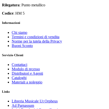
Rilegatura
: Punto metallico
Codice
: HM 5
Informazioni
Chi siamo
Termini e condizioni di vendita
Norme per la tutela della Privacy
Buoni Sconto
Servizio Clienti
Contattaci
Modulo di recesso
Distributori e Agenti
Cataloghi
Materiali a noleggio
Links
Libreria Musicale Ut Orpheus
Ad Parnassum