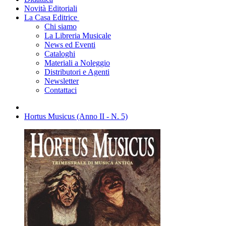
Novità Editoriali
La Casa Editrice
Chi siamo
La Libreria Musicale
News ed Eventi
Cataloghi
Materiali a Noleggio
Distributori e Agenti
Newsletter
Contattaci
Hortus Musicus (Anno II - N. 5)