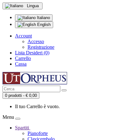
Lingua
Italiano
English
Account
Accesso
Registrazione
Lista Desideri (0)
Carrello
Cassa
0 prodotti - € 0,00
Il tuo Carrello è vuoto.
Menu
Spartiti
Pianoforte
Clavicembalo