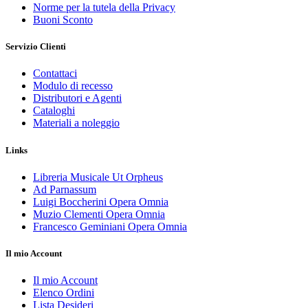
Norme per la tutela della Privacy
Buoni Sconto
Servizio Clienti
Contattaci
Modulo di recesso
Distributori e Agenti
Cataloghi
Materiali a noleggio
Links
Libreria Musicale Ut Orpheus
Ad Parnassum
Luigi Boccherini Opera Omnia
Muzio Clementi Opera Omnia
Francesco Geminiani Opera Omnia
Il mio Account
Il mio Account
Elenco Ordini
Lista Desideri