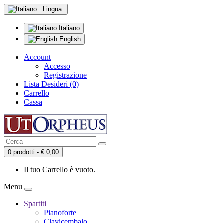
Lingua
Italiano
English
Account
Accesso
Registrazione
Lista Desideri (0)
Carrello
Cassa
0 prodotti - € 0,00
Il tuo Carrello è vuoto.
Menu
Spartiti
Pianoforte
Clavicembalo