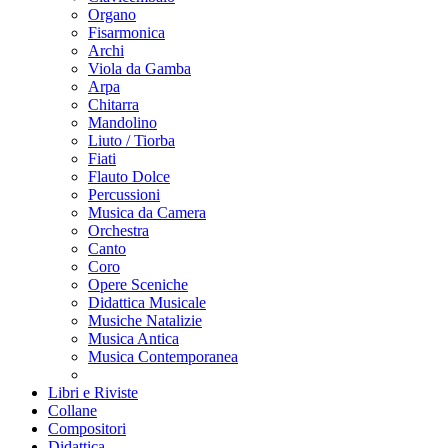
Organo
Fisarmonica
Archi
Viola da Gamba
Arpa
Chitarra
Mandolino
Liuto / Tiorba
Fiati
Flauto Dolce
Percussioni
Musica da Camera
Orchestra
Canto
Coro
Opere Sceniche
Didattica Musicale
Musiche Natalizie
Musica Antica
Musica Contemporanea
Libri e Riviste
Collane
Compositori
Didattica