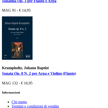
Sonatina Op. 3 per Flauto e Arpa
MAG 91 - € 14,95
Krumpholtz, Johann Baptist
Sonata Op. 8 N. 2 per Arpa e Violino (Flauto)
MAG 132 - € 16,95
Informazioni
Chi siamo
Termini e condizioni di vendita