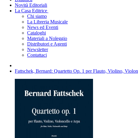
Novità Editoriali
La Casa Editrice
Chi siamo
La Libreria Musicale
News ed Eventi
Cataloghi
Materiali a Noleggio
Distributori e Agenti
Newsletter
Contattaci
Fattschek, Bernard: Quartetto Op. 1 per Flauto, Violino, Violon