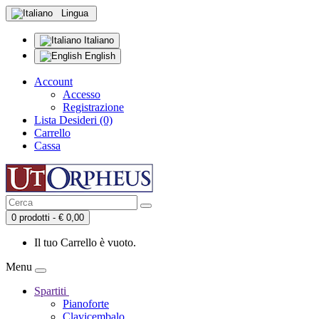
Lingua
Italiano
English
Account
Accesso
Registrazione
Lista Desideri (0)
Carrello
Cassa
0 prodotti - € 0,00
Il tuo Carrello è vuoto.
Menu
Spartiti
Pianoforte
Clavicembalo