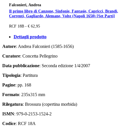
Falconieri, Andrea
Il primo libro di Canzone, Sinfonie, Fantasie, Capricci, Brandi,
Correnti, Gagliarde, Alemane, Volte (Napoli 1650) [Set Parti]
RCF 18B - € 62,95
Dettagli prodotto
Autore
: Andrea Falconieri (1585-1656)
Curatore
: Concetta Pellegrino
Data pubblicazione
: Seconda edizione 1/4/2007
Tipologia
: Partitura
Pagine
: pp. 168
Formato
: 235x315 mm
Rilegatura
: Brossura (copertina morbida)
ISMN
: 979-0-2153-1524-2
Codice
: RCF 18A