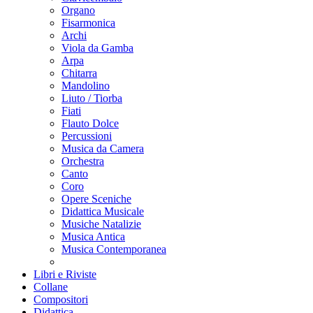
Organo
Fisarmonica
Archi
Viola da Gamba
Arpa
Chitarra
Mandolino
Liuto / Tiorba
Fiati
Flauto Dolce
Percussioni
Musica da Camera
Orchestra
Canto
Coro
Opere Sceniche
Didattica Musicale
Musiche Natalizie
Musica Antica
Musica Contemporanea
Libri e Riviste
Collane
Compositori
Didattica