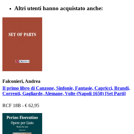
Altri utenti hanno acquistato anche:
Falconieri, Andrea
Il primo libro di Canzone, Sinfonie, Fantasie, Capricci, Brandi,
Correnti, Gagliarde, Alemane, Volte (Napoli 1650) [Set Parti]
RCF 18B - € 62,95