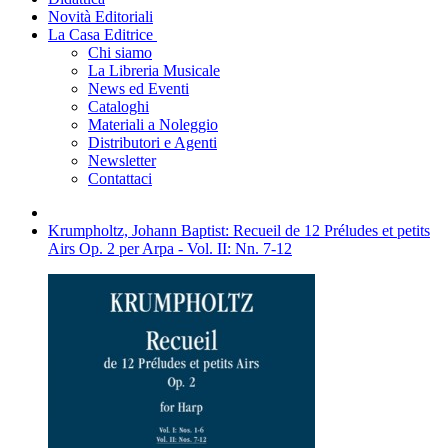
Novità Editoriali
La Casa Editrice
Chi siamo
La Libreria Musicale
News ed Eventi
Cataloghi
Materiali a Noleggio
Distributori e Agenti
Newsletter
Contattaci
Krumpholtz, Johann Baptist: Recueil de 12 Préludes et petits
Airs Op. 2 per Arpa - Vol. II: Nn. 7-12