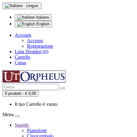
Lingua
Italiano
English
Account
Accesso
Registrazione
Lista Desideri (0)
Carrello
Cassa
0 prodotti - € 0,00
Il tuo Carrello è vuoto.
Menu
Spartiti
Pianoforte
Clavicembalo