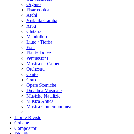
Organo
Fisarmonica
Archi
Viola da Gamba
Arpa
Chitarra
Mandolino
Liuto / Tiorba
Fiati
Flauto Dolce
Percussioni
Musica da Camera
Orchestra
Canto
Coro
Opere Sceniche
Didattica Musicale
Musiche Natalizie
Musica Antica
Musica Contemporanea
Libri e Riviste
Collane
Compositori
Didattica