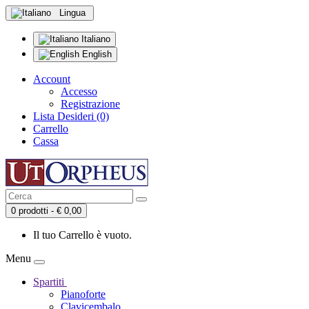
Lingua
Italiano
English
Account
Accesso
Registrazione
Lista Desideri (0)
Carrello
Cassa
0 prodotti - € 0,00
Il tuo Carrello è vuoto.
Menu
Spartiti
Pianoforte
Clavicembalo