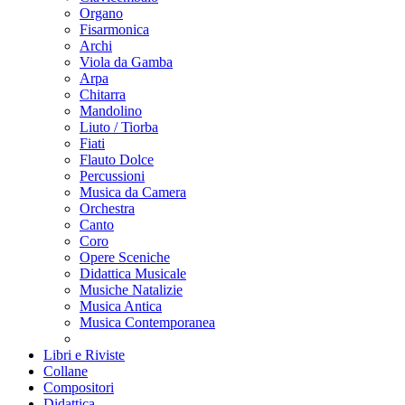
Organo
Fisarmonica
Archi
Viola da Gamba
Arpa
Chitarra
Mandolino
Liuto / Tiorba
Fiati
Flauto Dolce
Percussioni
Musica da Camera
Orchestra
Canto
Coro
Opere Sceniche
Didattica Musicale
Musiche Natalizie
Musica Antica
Musica Contemporanea
Libri e Riviste
Collane
Compositori
Didattica