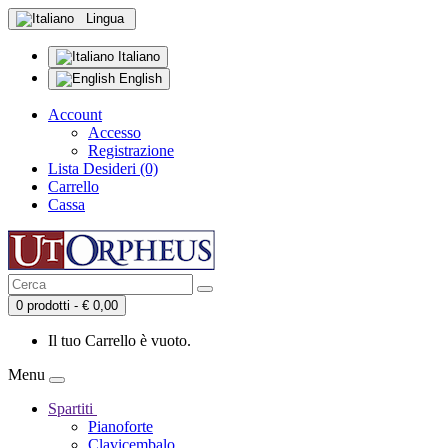
Lingua
Italiano
English
Account
Accesso
Registrazione
Lista Desideri (0)
Carrello
Cassa
0 prodotti - € 0,00
Il tuo Carrello è vuoto.
Menu
Spartiti
Pianoforte
Clavicembalo