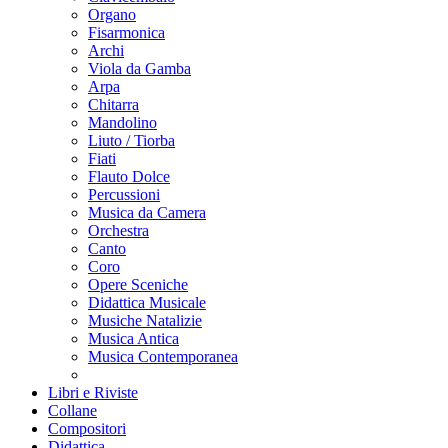
Organo
Fisarmonica
Archi
Viola da Gamba
Arpa
Chitarra
Mandolino
Liuto / Tiorba
Fiati
Flauto Dolce
Percussioni
Musica da Camera
Orchestra
Canto
Coro
Opere Sceniche
Didattica Musicale
Musiche Natalizie
Musica Antica
Musica Contemporanea
Libri e Riviste
Collane
Compositori
Didattica