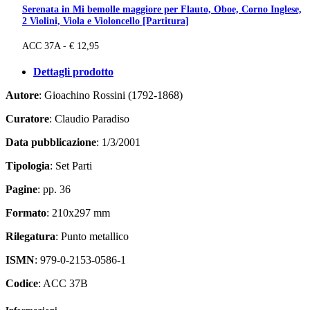
Serenata in Mi bemolle maggiore per Flauto, Oboe, Corno Inglese,
2 Violini, Viola e Violoncello [Partitura]
ACC 37A - € 12,95
Dettagli prodotto
Autore
: Gioachino Rossini (1792-1868)
Curatore
: Claudio Paradiso
Data pubblicazione
: 1/3/2001
Tipologia
: Set Parti
Pagine
: pp. 36
Formato
: 210x297 mm
Rilegatura
: Punto metallico
ISMN
: 979-0-2153-0586-1
Codice
: ACC 37B