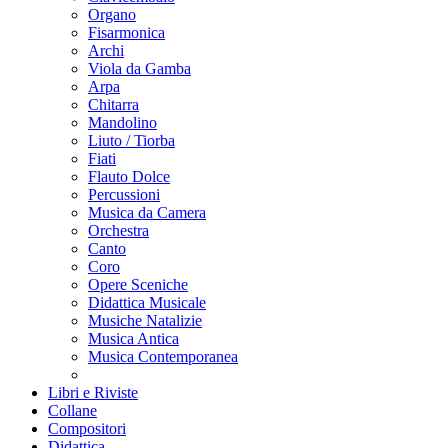
Organo
Fisarmonica
Archi
Viola da Gamba
Arpa
Chitarra
Mandolino
Liuto / Tiorba
Fiati
Flauto Dolce
Percussioni
Musica da Camera
Orchestra
Canto
Coro
Opere Sceniche
Didattica Musicale
Musiche Natalizie
Musica Antica
Musica Contemporanea
Libri e Riviste
Collane
Compositori
Didattica