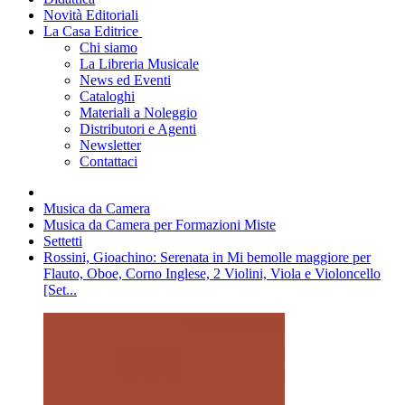
Novità Editoriali
La Casa Editrice
Chi siamo
La Libreria Musicale
News ed Eventi
Cataloghi
Materiali a Noleggio
Distributori e Agenti
Newsletter
Contattaci
Musica da Camera
Musica da Camera per Formazioni Miste
Settetti
Rossini, Gioachino: Serenata in Mi bemolle maggiore per
Flauto, Oboe, Corno Inglese, 2 Violini, Viola e Violoncello
[Set...