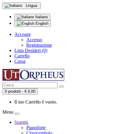
Lingua
Italiano
English
Account
Accesso
Registrazione
Lista Desideri (0)
Carrello
Cassa
0 prodotti - € 0,00
Il tuo Carrello è vuoto.
Menu
Spartiti
Pianoforte
Clavicembalo