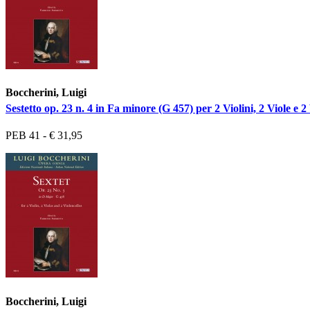
Boccherini, Luigi
Sestetto op. 23 n. 4 in Fa minore (G 457) per 2 Violini, 2 Viole e 2 
PEB 41 - € 31,95
Boccherini, Luigi