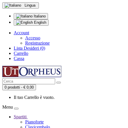
Lingua
Italiano
English
Account
Accesso
Registrazione
Lista Desideri (0)
Carrello
Cassa
0 prodotti - € 0,00
Il tuo Carrello è vuoto.
Menu
Spartiti
Pianoforte
Clavicembalo