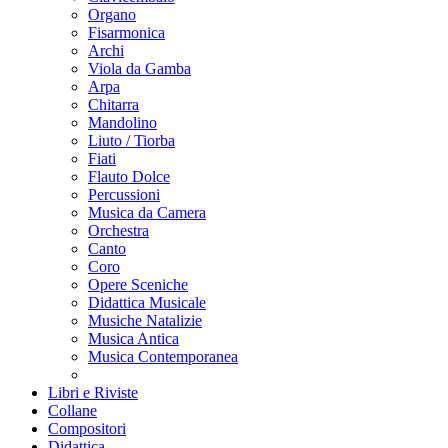
Organo
Fisarmonica
Archi
Viola da Gamba
Arpa
Chitarra
Mandolino
Liuto / Tiorba
Fiati
Flauto Dolce
Percussioni
Musica da Camera
Orchestra
Canto
Coro
Opere Sceniche
Didattica Musicale
Musiche Natalizie
Musica Antica
Musica Contemporanea
Libri e Riviste
Collane
Compositori
Didattica