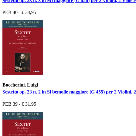
Sestetto op. 23 n. 3 in Mi maggiore (G 456) per 2 Violini, 2 Viole e
PEB 40 - € 34,95
Boccherini, Luigi
Sestetto op. 23 n. 2 in Si bemolle maggiore (G 455) per 2 Violini, 2
PEB 39 - € 31,95