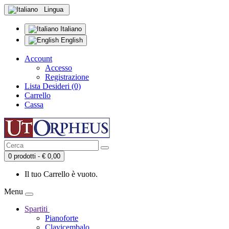
Lingua
Italiano
English
Account
Accesso
Registrazione
Lista Desideri (0)
Carrello
Cassa
0 prodotti - € 0,00
Il tuo Carrello è vuoto.
Menu
Spartiti
Pianoforte
Clavicembalo