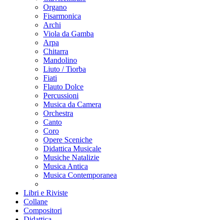
Organo
Fisarmonica
Archi
Viola da Gamba
Arpa
Chitarra
Mandolino
Liuto / Tiorba
Fiati
Flauto Dolce
Percussioni
Musica da Camera
Orchestra
Canto
Coro
Opere Sceniche
Didattica Musicale
Musiche Natalizie
Musica Antica
Musica Contemporanea
Libri e Riviste
Collane
Compositori
Didattica