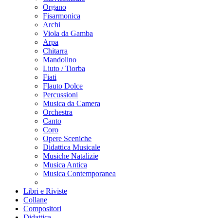
Organo
Fisarmonica
Archi
Viola da Gamba
Arpa
Chitarra
Mandolino
Liuto / Tiorba
Fiati
Flauto Dolce
Percussioni
Musica da Camera
Orchestra
Canto
Coro
Opere Sceniche
Didattica Musicale
Musiche Natalizie
Musica Antica
Musica Contemporanea
Libri e Riviste
Collane
Compositori
Didattica