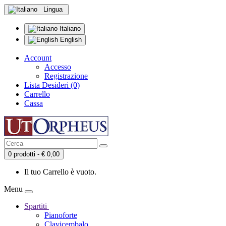
Lingua
Italiano
English
Account
Accesso
Registrazione
Lista Desideri (0)
Carrello
Cassa
0 prodotti - € 0,00
Il tuo Carrello è vuoto.
Menu
Spartiti
Pianoforte
Clavicembalo