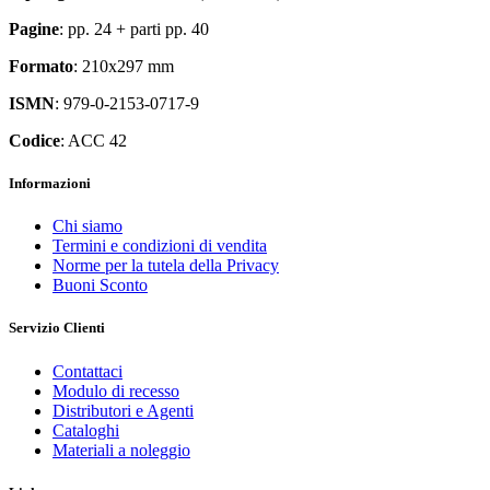
Pagine
: pp. 24 + parti pp. 40
Formato
: 210x297 mm
ISMN
: 979-0-2153-0717-9
Codice
: ACC 42
Informazioni
Chi siamo
Termini e condizioni di vendita
Norme per la tutela della Privacy
Buoni Sconto
Servizio Clienti
Contattaci
Modulo di recesso
Distributori e Agenti
Cataloghi
Materiali a noleggio