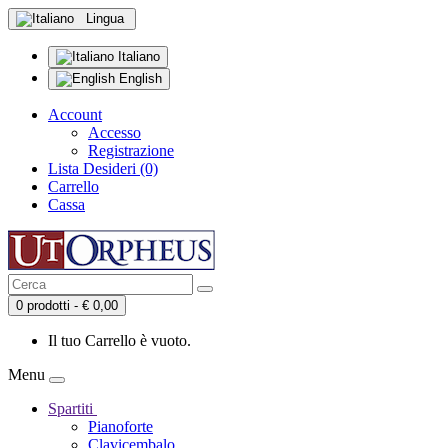
Lingua
Italiano
English
Account
Accesso
Registrazione
Lista Desideri (0)
Carrello
Cassa
0 prodotti - € 0,00
Il tuo Carrello è vuoto.
Menu
Spartiti
Pianoforte
Clavicembalo