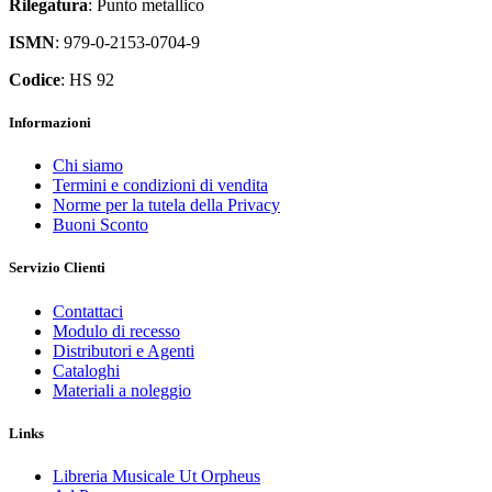
Rilegatura
: Punto metallico
ISMN
: 979-0-2153-0704-9
Codice
: HS 92
Informazioni
Chi siamo
Termini e condizioni di vendita
Norme per la tutela della Privacy
Buoni Sconto
Servizio Clienti
Contattaci
Modulo di recesso
Distributori e Agenti
Cataloghi
Materiali a noleggio
Links
Libreria Musicale Ut Orpheus