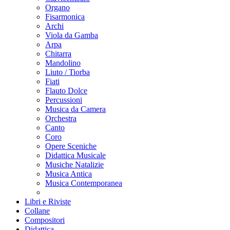
Organo
Fisarmonica
Archi
Viola da Gamba
Arpa
Chitarra
Mandolino
Liuto / Tiorba
Fiati
Flauto Dolce
Percussioni
Musica da Camera
Orchestra
Canto
Coro
Opere Sceniche
Didattica Musicale
Musiche Natalizie
Musica Antica
Musica Contemporanea
Libri e Riviste
Collane
Compositori
Didattica