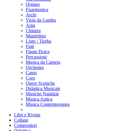
Organo
Fisarmonica
Archi
Viola da Gamba
Arpa
Chitarra
Mandolino
Liuto / Tiorba
Fiati
Flauto Dolce
Percussioni
Musica da Camera
Orchestra
Canto
Coro
Opere Sceniche
Didattica Musicale
Musiche Natalizie
Musica Antica
Musica Contemporanea
Libri e Riviste
Collane
Compositori
Didattica