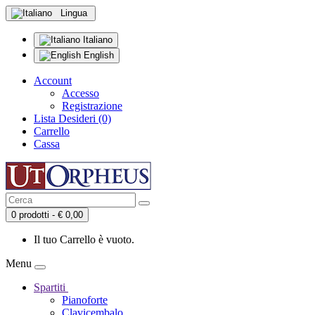
Lingua
Italiano
English
Account
Accesso
Registrazione
Lista Desideri (0)
Carrello
Cassa
0 prodotti - € 0,00
Il tuo Carrello è vuoto.
Menu
Spartiti
Pianoforte
Clavicembalo