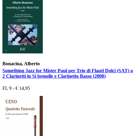
Bonacina, Alberto
Something Jazz for Mister Paul per Trio di Flauti Dolci (SAT) o
2 Clarinetti in Si bemolle e Clarinetto Basso (2008)
FL 9 - € 14,95