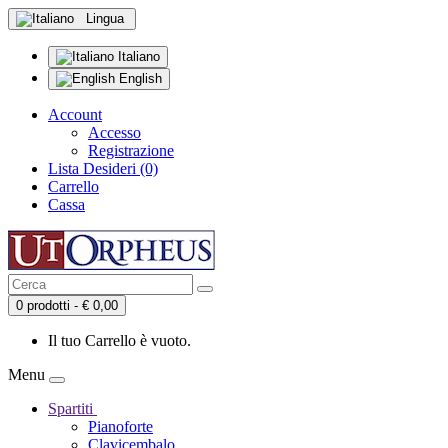
Lingua
Italiano
English
Account
Accesso
Registrazione
Lista Desideri (0)
Carrello
Cassa
0 prodotti - € 0,00
Il tuo Carrello è vuoto.
Menu
Spartiti
Pianoforte
Clavicembalo