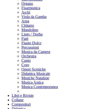
Organo
Fisarmonica
Archi
Viola da Gamba
Arpa
Chitarra
Mandolino
Liuto / Tiorba
Fiati
Flauto Dolce
Percussioni
Musica da Camera
Orchestra
Canto
Coro
Opere Sceniche
Didattica Musicale
Musiche Natalizie
Musica Antica
Musica Contemporanea
Libri e Riviste
Collane
Compositori
Didattica