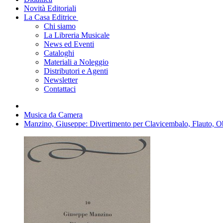
Novità Editoriali
La Casa Editrice
Chi siamo
La Libreria Musicale
News ed Eventi
Cataloghi
Materiali a Noleggio
Distributori e Agenti
Newsletter
Contattaci
Musica da Camera
Manzino, Giuseppe: Divertimento per Clavicembalo, Flauto, O