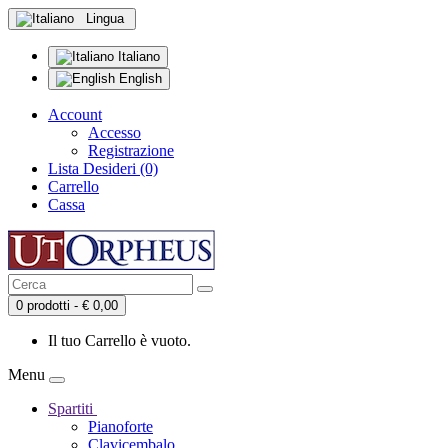
Lingua
Italiano
English
Account
Accesso
Registrazione
Lista Desideri (0)
Carrello
Cassa
0 prodotti - € 0,00
Il tuo Carrello è vuoto.
Menu
Spartiti
Pianoforte
Clavicembalo