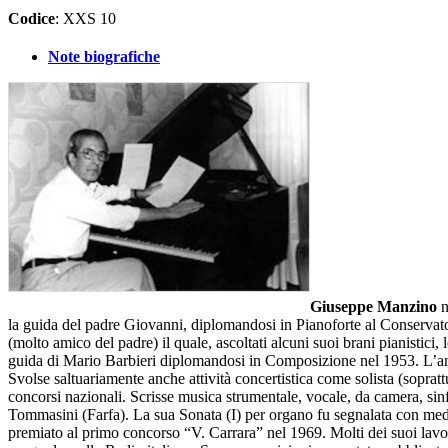
Codice
: XXS 10
Note biografiche
Giuseppe Manzino
n
la guida del padre Giovanni, diplomandosi in Pianoforte al Conservator
(molto amico del padre) il quale, ascoltati alcuni suoi brani pianistici,
guida di Mario Barbieri diplomandosi in Composizione nel 1953. L’an
Svolse saltuariamente anche attività concertistica come solista (sopr
concorsi nazionali. Scrisse musica strumentale, vocale, da camera, sinfo
Tommasini (Farfa). La sua Sonata (I) per organo fu segnalata con med
premiato al primo concorso “V. Carrara” nel 1969. Molti dei suoi lavori 