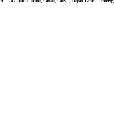
dalle case editrici Ricordi, Carrara, Carisch, Edipan, Bèrben e Forberg,