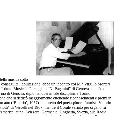
ella musica sotto
 conseguita l’abilitazione, ebbe un incontro col M.° Virgilio Mortari
ora Istituto Musicale Pareggiato “N. Paganini” di Genova, studiò sotto la
no di Genova, diplomandosi in tale disciplina a Torino.
izione che si dedicò maggiormente ottenendo riconoscimenti e premi in
 atto (’Binario’, 1957) su libretto del poeta-pittore futurista Vittorio
tti” di Vercelli nel 1967, mentre il Corale variato per organo fu
 in America latina, Svizzera, Germania, Ungheria, Svezia, alla Radio