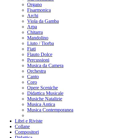
Organo
Fisarmonica
Archi
Viola da Gamba
Arpa
Chitarra
Mandolino
Liuto / Tiorba
Fiati
Flauto Dolce
Percussioni
Musica da Camera
Orchestra
Canto
Coro
Opere Sceniche
Didattica Musicale
Musiche Natalizie
Musica Antica
Musica Contemporanea
Libri e Riviste
Collane
Compositori
Didattica