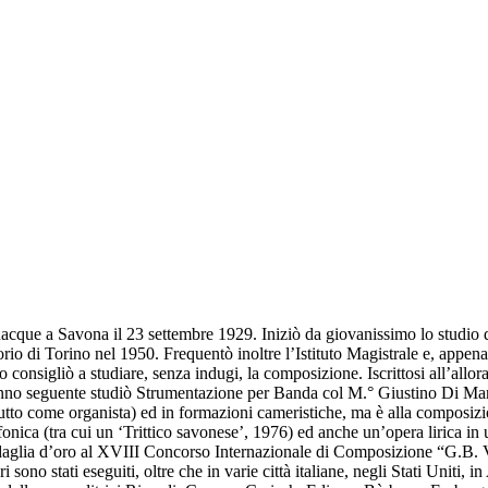
acque a Savona il 23 settembre 1929. Iniziò da giovanissimo lo studio d
io di Torino nel 1950. Frequentò inoltre l’Istituto Magistrale e, appena
 lo consigliò a studiare, senza indugi, la composizione. Iscrittosi all’all
no seguente studiò Strumentazione per Banda col M.° Giustino Di Mari
attutto come organista) ed in formazioni cameristiche, ma è alla compos
nica (tra cui un ‘Trittico savonese’, 1976) ed anche un’opera lirica in un
aglia d’oro al XVIII Concorso Internazionale di Composizione “G.B. Vio
sono stati eseguiti, oltre che in varie città italiane, negli Stati Uniti,