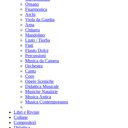
Organo
Fisarmonica
Archi
Viola da Gamba
Arpa
Chitarra
Mandolino
Liuto / Tiorba
Fiati
Flauto Dolce
Percussioni
Musica da Camera
Orchestra
Canto
Coro
Opere Sceniche
Didattica Musicale
Musiche Natalizie
Musica Antica
Musica Contemporanea
Libri e Riviste
Collane
Compositori
Didattica