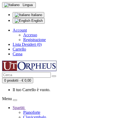
Lingua
Italiano
English
Account
Accesso
Registrazione
Lista Desideri (0)
Carrello
Cassa
0 prodotti - € 0,00
Il tuo Carrello è vuoto.
Menu
Spartiti
Pianoforte
Clavicembalo