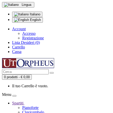
Lingua
Italiano
English
Account
Accesso
Registrazione
Lista Desideri (0)
Carrello
Cassa
0 prodotti - € 0,00
Il tuo Carrello è vuoto.
Menu
Spartiti
Pianoforte
Clavicembalo