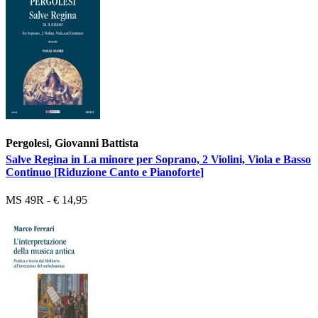
Pergolesi, Giovanni Battista
Salve Regina in La minore per Soprano, 2 Violini, Viola e Basso
Continuo [Riduzione Canto e Pianoforte]
MS 49R - € 14,95