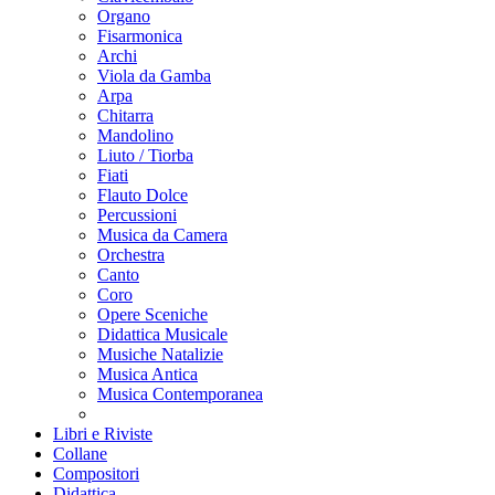
Organo
Fisarmonica
Archi
Viola da Gamba
Arpa
Chitarra
Mandolino
Liuto / Tiorba
Fiati
Flauto Dolce
Percussioni
Musica da Camera
Orchestra
Canto
Coro
Opere Sceniche
Didattica Musicale
Musiche Natalizie
Musica Antica
Musica Contemporanea
Libri e Riviste
Collane
Compositori
Didattica