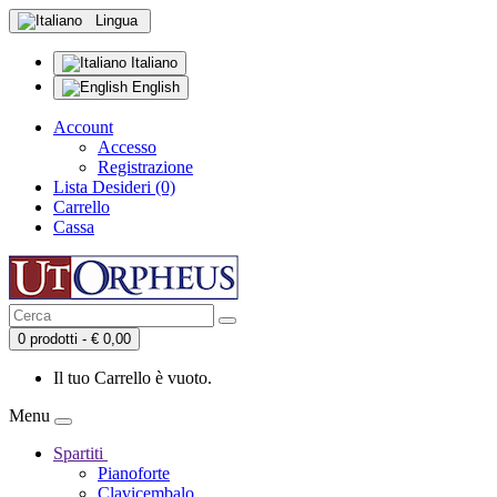
Lingua
Italiano
English
Account
Accesso
Registrazione
Lista Desideri (0)
Carrello
Cassa
0 prodotti - € 0,00
Il tuo Carrello è vuoto.
Menu
Spartiti
Pianoforte
Clavicembalo