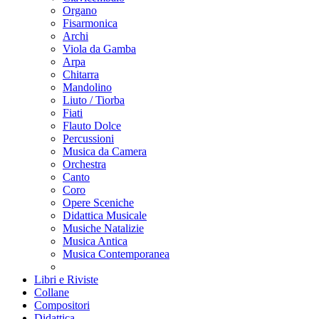
Organo
Fisarmonica
Archi
Viola da Gamba
Arpa
Chitarra
Mandolino
Liuto / Tiorba
Fiati
Flauto Dolce
Percussioni
Musica da Camera
Orchestra
Canto
Coro
Opere Sceniche
Didattica Musicale
Musiche Natalizie
Musica Antica
Musica Contemporanea
Libri e Riviste
Collane
Compositori
Didattica