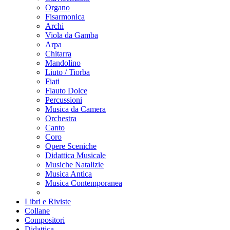
Organo
Fisarmonica
Archi
Viola da Gamba
Arpa
Chitarra
Mandolino
Liuto / Tiorba
Fiati
Flauto Dolce
Percussioni
Musica da Camera
Orchestra
Canto
Coro
Opere Sceniche
Didattica Musicale
Musiche Natalizie
Musica Antica
Musica Contemporanea
Libri e Riviste
Collane
Compositori
Didattica