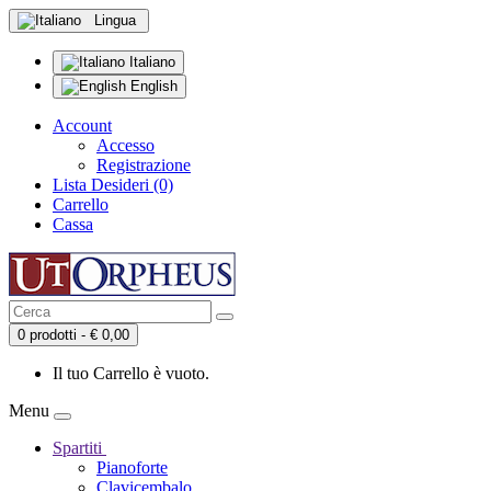
Lingua
Italiano
English
Account
Accesso
Registrazione
Lista Desideri (0)
Carrello
Cassa
0 prodotti - € 0,00
Il tuo Carrello è vuoto.
Menu
Spartiti
Pianoforte
Clavicembalo