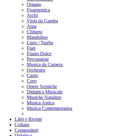
Organo
Fisarmonica
Archi
Viola da Gamba
Arpa
Chitarra
Mandolino
Liuto / Tiorba
Fiati
Flauto Dolce
Percussioni
Musica da Camera
Orchestra
Canto
Coro
Opere Sceniche
Didattica Musicale
Musiche Natalizie
Musica Antica
Musica Contemporanea
Libri e Riviste
Collane
Compositori
Didattica