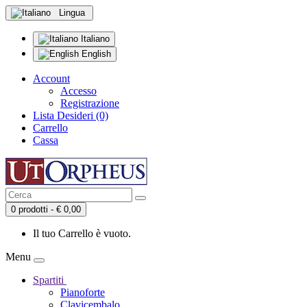
Lingua
Italiano
English
Account
Accesso
Registrazione
Lista Desideri (0)
Carrello
Cassa
0 prodotti - € 0,00
Il tuo Carrello è vuoto.
Menu
Spartiti
Pianoforte
Clavicembalo