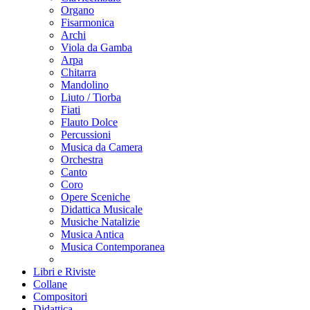
Organo
Fisarmonica
Archi
Viola da Gamba
Arpa
Chitarra
Mandolino
Liuto / Tiorba
Fiati
Flauto Dolce
Percussioni
Musica da Camera
Orchestra
Canto
Coro
Opere Sceniche
Didattica Musicale
Musiche Natalizie
Musica Antica
Musica Contemporanea
Libri e Riviste
Collane
Compositori
Didattica