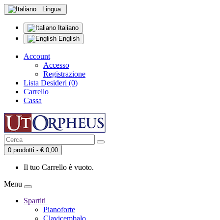
Lingua
Italiano
English
Account
Accesso
Registrazione
Lista Desideri (0)
Carrello
Cassa
0 prodotti - € 0,00
Il tuo Carrello è vuoto.
Menu
Spartiti
Pianoforte
Clavicembalo