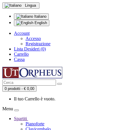
Lingua
Italiano
English
Account
Accesso
Registrazione
Lista Desideri (0)
Carrello
Cassa
0 prodotti - € 0,00
Il tuo Carrello è vuoto.
Menu
Spartiti
Pianoforte
Clavicembalo