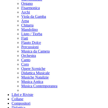
Organo
Fisarmonica
Archi
Viola da Gamba
Arpa
Chitarra
Mandolino
Liuto / Tiorba
Fiati
Flauto Dolce
Percussioni
Musica da Camera
Orchestra
Canto
Coro
Opere Sceniche
Didattica Musicale
Musiche Natalizie
Musica Antica
Musica Contemporanea
Libri e Riviste
Collane
Compositori
Didattica