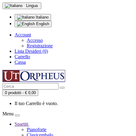
Lingua
Italiano
English
Account
Accesso
Registrazione
Lista Desideri (0)
Carrello
Cassa
0 prodotti - € 0,00
Il tuo Carrello è vuoto.
Menu
Spartiti
Pianoforte
Clavicembalo