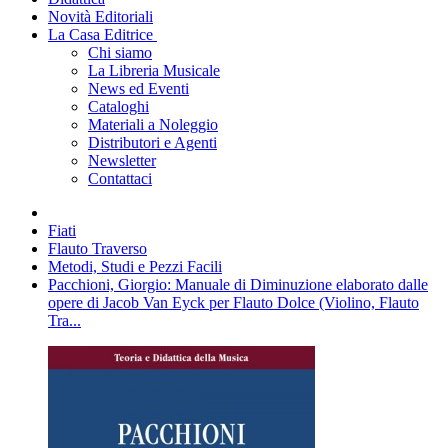
Novità Editoriali
La Casa Editrice
Chi siamo
La Libreria Musicale
News ed Eventi
Cataloghi
Materiali a Noleggio
Distributori e Agenti
Newsletter
Contattaci
Fiati
Flauto Traverso
Metodi, Studi e Pezzi Facili
Pacchioni, Giorgio: Manuale di Diminuzione elaborato dalle
opere di Jacob Van Eyck per Flauto Dolce (Violino, Flauto
Tra...