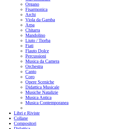
Organo
Fisarmonica
Archi
Viola da Gamba
Arpa
Chitarra
Mandolino
Liuto / Tiorba
Fiati
Flauto Dolce
Percussioni
Musica da Camera
Orchestra
Canto
Coro
Opere Sceniche
Didattica Musicale
Musiche Natalizie
Musica Antica
Musica Contemporanea
Libri e Riviste
Collane
Compositori
Didattica