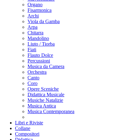
Organo
Fisarmonica
Archi
Viola da Gamba
Arpa
Chitarra
Mandolino
Liuto / Tiorba
Fiati
Flauto Dolce
Percussioni
Musica da Camera
Orchestra
Canto
Coro
Opere Sceniche
Didattica Musicale
Musiche Natalizie
Musica Antica
Musica Contemporanea
Libri e Riviste
Collane
Compositori
Didattica