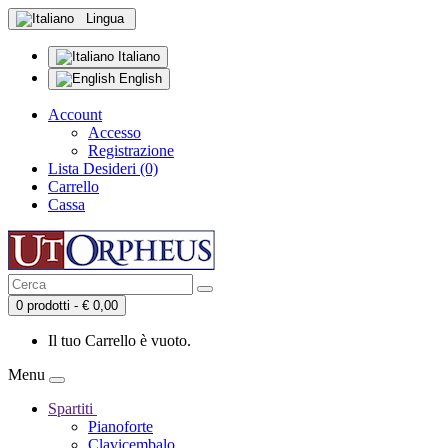
Lingua
Italiano
English
Account
Accesso
Registrazione
Lista Desideri (0)
Carrello
Cassa
0 prodotti - € 0,00
Il tuo Carrello è vuoto.
Menu
Spartiti
Pianoforte
Clavicembalo