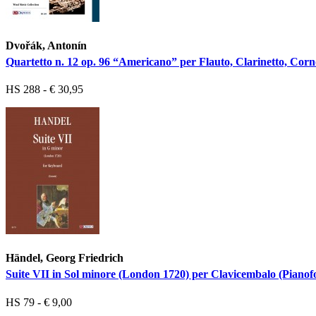
Dvořák, Antonín
Quartetto n. 12 op. 96 “Americano” per Flauto, Clarinetto, Corn
HS 288 - € 30,95
Händel, Georg Friedrich
Suite VII in Sol minore (London 1720) per Clavicembalo (Pianof
HS 79 - € 9,00