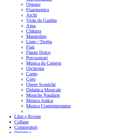
Organo
Fisarmonica
Archi
Viola da Gamba
Arpa
Chitarra
Mandolino
Liuto / Tiorba
Fiati
Flauto Dolce
Percussioni
Musica da Camera
Orchestra
Canto
Coro
Opere Sceniche
Didattica Musicale
Musiche Natalizie
Musica Antica
Musica Contemporanea
Libri e Riviste
Collane
Compositori
Didattica