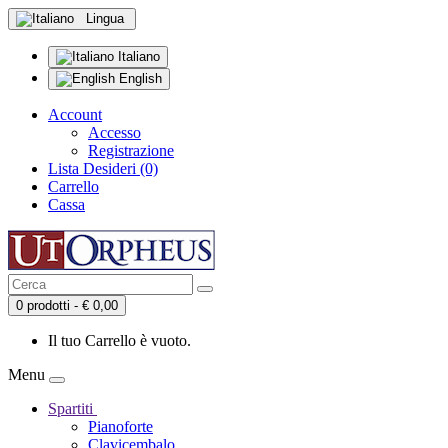
Lingua
Italiano
English
Account
Accesso
Registrazione
Lista Desideri (0)
Carrello
Cassa
0 prodotti - € 0,00
Il tuo Carrello è vuoto.
Menu
Spartiti
Pianoforte
Clavicembalo