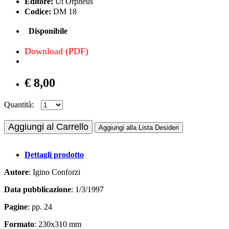
Editore:
Ut Orpheus
Codice:
DM 18
Disponibile
Download (PDF)
€ 8,00
Quantità:
Aggiungi al Carrello
Aggiungi alla Lista Desideri
Dettagli prodotto
Autore
: Igino Conforzi
Data pubblicazione
: 1/3/1997
Pagine
: pp. 24
Formato
: 230x310 mm