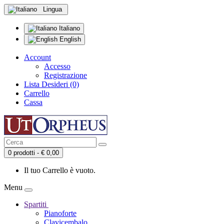
Lingua
Italiano
English
Account
Accesso
Registrazione
Lista Desideri (0)
Carrello
Cassa
0 prodotti - € 0,00
Il tuo Carrello è vuoto.
Menu
Spartiti
Pianoforte
Clavicembalo