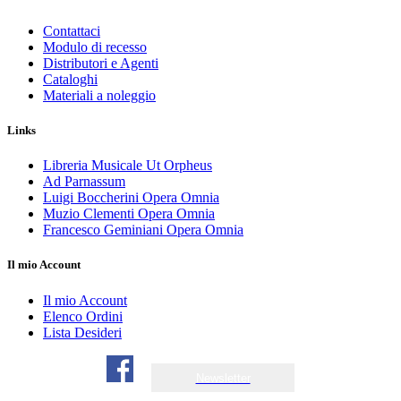
Contattaci
Modulo di recesso
Distributori e Agenti
Cataloghi
Materiali a noleggio
Links
Libreria Musicale Ut Orpheus
Ad Parnassum
Luigi Boccherini Opera Omnia
Muzio Clementi Opera Omnia
Francesco Geminiani Opera Omnia
Il mio Account
Il mio Account
Elenco Ordini
Lista Desideri
Newsletter