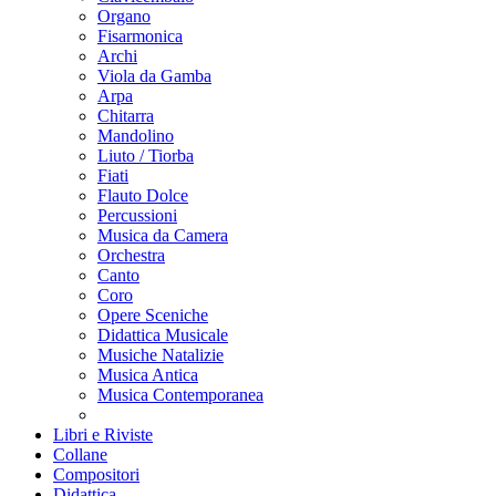
Organo
Fisarmonica
Archi
Viola da Gamba
Arpa
Chitarra
Mandolino
Liuto / Tiorba
Fiati
Flauto Dolce
Percussioni
Musica da Camera
Orchestra
Canto
Coro
Opere Sceniche
Didattica Musicale
Musiche Natalizie
Musica Antica
Musica Contemporanea
Libri e Riviste
Collane
Compositori
Didattica