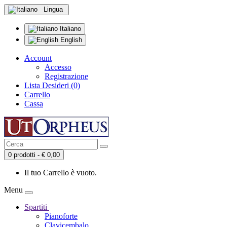
Lingua
Italiano
English
Account
Accesso
Registrazione
Lista Desideri (0)
Carrello
Cassa
0 prodotti - € 0,00
Il tuo Carrello è vuoto.
Menu
Spartiti
Pianoforte
Clavicembalo