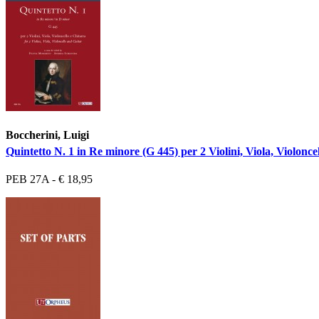
Boccherini, Luigi
Quintetto N. 1 in Re minore (G 445) per 2 Violini, Viola, Violonce
PEB 27A - € 18,95