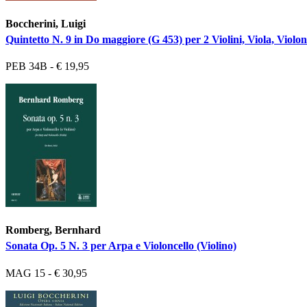
Boccherini, Luigi
Quintetto N. 9 in Do maggiore (G 453) per 2 Violini, Viola, Violon
PEB 34B - € 19,95
Romberg, Bernhard
Sonata Op. 5 N. 3 per Arpa e Violoncello (Violino)
MAG 15 - € 30,95