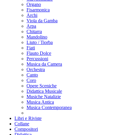
Organo
Fisarmonica
Archi
Viola da Gamba
Arpa
Chitarra
Mandolino
Liuto / Tiorba
Fiati
Flauto Dolce
Percussioni
Musica da Camera
Orchestra
Canto
Coro
Opere Sceniche
Didattica Musicale
Musiche Natalizie
Musica Antica
Musica Contemporanea
Libri e Riviste
Collane
Compositori
Didattica