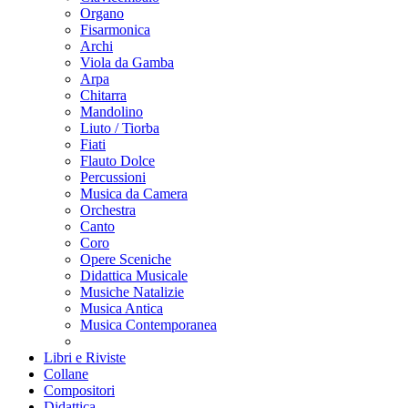
Organo
Fisarmonica
Archi
Viola da Gamba
Arpa
Chitarra
Mandolino
Liuto / Tiorba
Fiati
Flauto Dolce
Percussioni
Musica da Camera
Orchestra
Canto
Coro
Opere Sceniche
Didattica Musicale
Musiche Natalizie
Musica Antica
Musica Contemporanea
Libri e Riviste
Collane
Compositori
Didattica