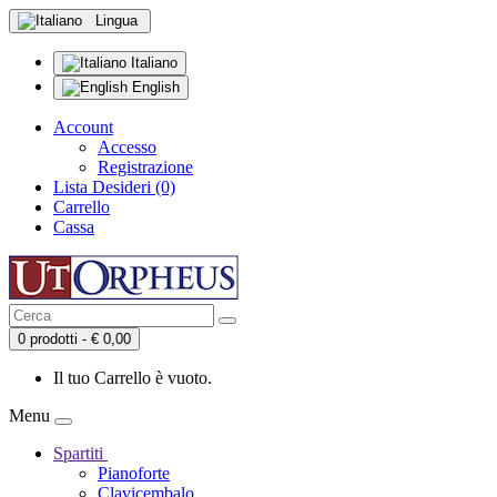
Lingua
Italiano
English
Account
Accesso
Registrazione
Lista Desideri (0)
Carrello
Cassa
0 prodotti - € 0,00
Il tuo Carrello è vuoto.
Menu
Spartiti
Pianoforte
Clavicembalo