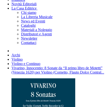
Novità Editoriali
La Casa Editrice
Chi siamo
La Libreria Musicale
News ed Eventi
Cataloghi
Materiali a Noleggio
Distributori e Agenti
Newsletter
Contattaci
Archi
Violino
Violino e Continuo
Vivarino, Innocentio: 8 Sonate da “Il primo libro de Motetti”
(Venezia 1620) per Violino (Cornetto, Flauto Dolce Contral...