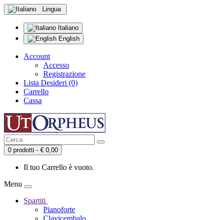
Lingua
Italiano
English
Account
Accesso
Registrazione
Lista Desideri (0)
Carrello
Cassa
0 prodotti - € 0,00
Il tuo Carrello è vuoto.
Menu
Spartiti
Pianoforte
Clavicembalo