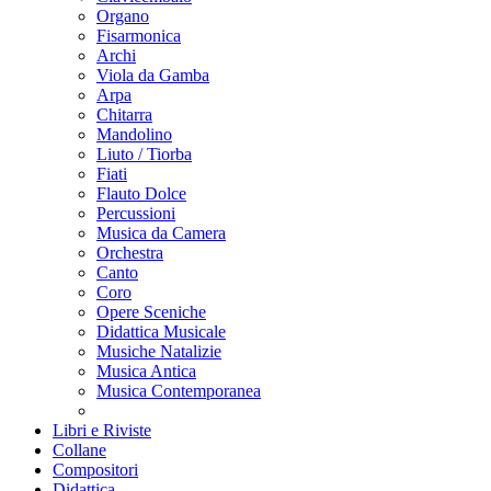
Organo
Fisarmonica
Archi
Viola da Gamba
Arpa
Chitarra
Mandolino
Liuto / Tiorba
Fiati
Flauto Dolce
Percussioni
Musica da Camera
Orchestra
Canto
Coro
Opere Sceniche
Didattica Musicale
Musiche Natalizie
Musica Antica
Musica Contemporanea
Libri e Riviste
Collane
Compositori
Didattica