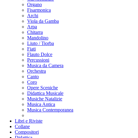
Organo
Fisarmonica
Archi
Viola da Gamba
Arpa
Chitarra
Mandolino
Liuto / Tiorba
Fiati
Flauto Dolce
Percussioni
Musica da Camera
Orchestra
Canto
Coro
Opere Sceniche
Didattica Musicale
Musiche Natalizie
Musica Antica
Musica Contemporanea
Libri e Riviste
Collane
Compositori
Didattica