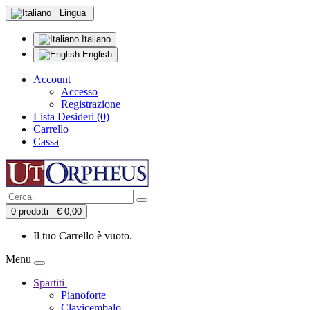
Lingua
Italiano
English
Account
Accesso
Registrazione
Lista Desideri (0)
Carrello
Cassa
0 prodotti - € 0,00
Il tuo Carrello è vuoto.
Menu
Spartiti
Pianoforte
Clavicembalo