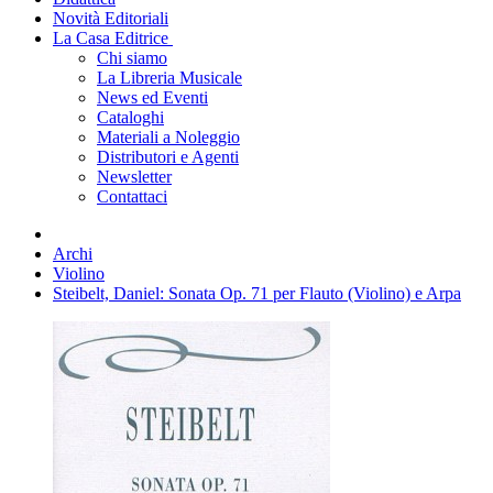
Novità Editoriali
La Casa Editrice
Chi siamo
La Libreria Musicale
News ed Eventi
Cataloghi
Materiali a Noleggio
Distributori e Agenti
Newsletter
Contattaci
Archi
Violino
Steibelt, Daniel: Sonata Op. 71 per Flauto (Violino) e Arpa