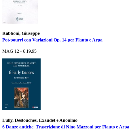
Rabboni, Giuseppe
Pot-pourri con Variazioni Op. 14 per Flauto e Arpa
MAG 12 - € 19,95
Lully, Destouches, Exaudet e Anonimo
6 Danze antiche. Trascrizione di Nino Mazzoni per Flauto e Arpa