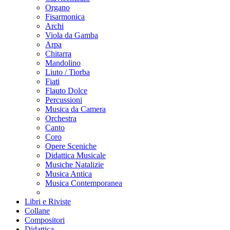
Organo
Fisarmonica
Archi
Viola da Gamba
Arpa
Chitarra
Mandolino
Liuto / Tiorba
Fiati
Flauto Dolce
Percussioni
Musica da Camera
Orchestra
Canto
Coro
Opere Sceniche
Didattica Musicale
Musiche Natalizie
Musica Antica
Musica Contemporanea
Libri e Riviste
Collane
Compositori
Didattica