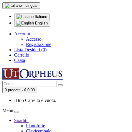
Lingua
Italiano
English
Account
Accesso
Registrazione
Lista Desideri (0)
Carrello
Cassa
0 prodotti - € 0,00
Il tuo Carrello è vuoto.
Menu
Spartiti
Pianoforte
Clavicembalo