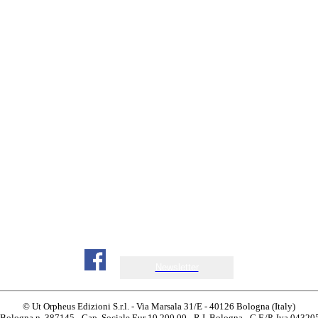
Newsletter
© Ut Orpheus Edizioni S.r.l. - Via Marsala 31/E - 40126 Bologna (Italy)
 Bologna n. 387145 - Cap. Sociale Eur 10.200,00 - R.I. Bologna - C.F./P. Iva 0432