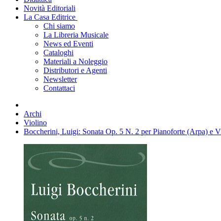
Novità Editoriali
La Casa Editrice
Chi siamo
La Libreria Musicale
News ed Eventi
Cataloghi
Materiali a Noleggio
Distributori e Agenti
Newsletter
Contattaci
Archi
Violino
Boccherini, Luigi: Sonata Op. 5 N. 2 per Pianoforte (Arpa) e V