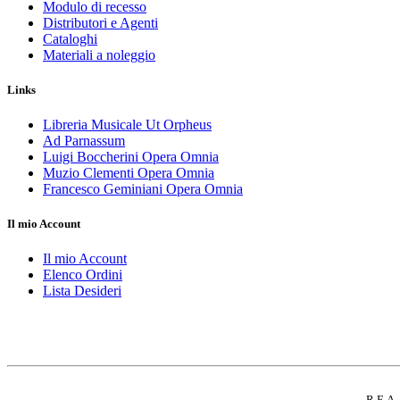
Modulo di recesso
Distributori e Agenti
Cataloghi
Materiali a noleggio
Links
Libreria Musicale Ut Orpheus
Ad Parnassum
Luigi Boccherini Opera Omnia
Muzio Clementi Opera Omnia
Francesco Geminiani Opera Omnia
Il mio Account
Il mio Account
Elenco Ordini
Lista Desideri
R.E.A.