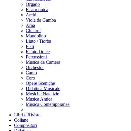
Organo
Fisarmonica
Archi
Viola da Gamba
Arpa
Chitarra
Mandolino
Liuto / Tiorba
Fiati
Flauto Dolce
Percussioni
Musica da Camera
Orchestra
Canto
Coro
Opere Sceniche
Didattica Musicale
Musiche Natalizie
Musica Antica
Musica Contemporanea
Libri e Riviste
Collane
Compositori
Didattica