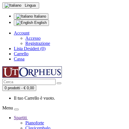
Lingua
Italiano
English
Account
Accesso
Registrazione
Lista Desideri (0)
Carrello
Cassa
0 prodotti - € 0,00
Il tuo Carrello è vuoto.
Menu
Spartiti
Pianoforte
Clavicembalo