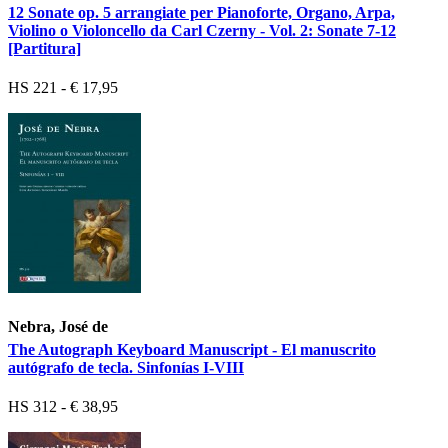
12 Sonate op. 5 arrangiate per Pianoforte, Organo, Arpa,
Violino o Violoncello da Carl Czerny - Vol. 2: Sonate 7-12
[Partitura]
HS 221 - € 17,95
Nebra, José de
The Autograph Keyboard Manuscript - El manuscrito
autógrafo de tecla. Sinfonías I-VIII
HS 312 - € 38,95