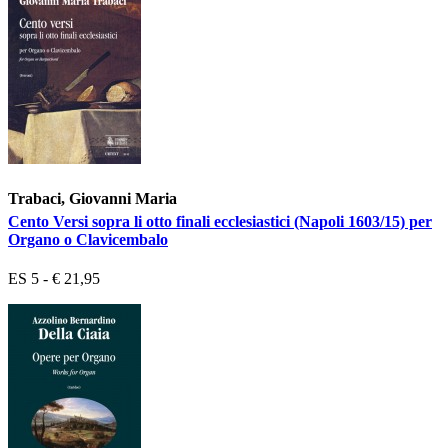
Trabaci, Giovanni Maria
Cento Versi sopra li otto finali ecclesiastici (Napoli 1603/15) per
Organo o Clavicembalo
ES 5 - € 21,95