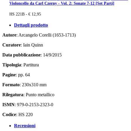
Violoncello da Carl Czerny - Vol. 2: Sonate 7-12 [Set Parti]
HS 221B - € 12,95
Dettagli prodotto
Autore
: Arcangelo Corelli (1653-1713)
Curatore
: Iain Quinn
Data pubblicazione
: 14/9/2015
Tipologia
: Partitura
Pagine
: pp. 64
Formato
: 230x310 mm
Rilegatura
: Punto metallico
ISMN
: 979-0-2153-2323-0
Codice
: HS 220
Recensioni