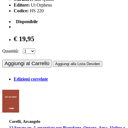
Editore:
Ut Orpheus
Codice:
HS 220
Disponibile
€ 19,95
Quantità:
Aggiungi al Carrello
Aggiungi alla Lista Desideri
Edizioni correlate
Corelli, Arcangelo
12 Sonate op. 5 arrangiate per Pianoforte, Organo, Arpa, Violino o