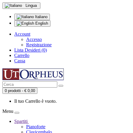
Lingua
Italiano
English
Account
Accesso
Registrazione
Lista Desideri (0)
Carrello
Cassa
0 prodotti - € 0,00
Il tuo Carrello è vuoto.
Menu
Spartiti
Pianoforte
Clavicembalo