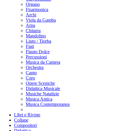
Organo
Fisarmonica
Archi
Viola da Gamba
Arpa
Chitarra
Mandolino
Liuto / Tiorba
Fiati
Flauto Dolce
Percussioni
Musica da Camera
Orchestra
Canto
Coro
Opere Sceniche
Didattica Musicale
Musiche Natalizie
Musica Antica
Musica Contemporanea
Libri e Riviste
Collane
Compositori
Didattica