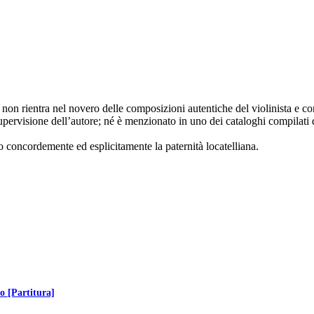
 non rientra nel novero delle composizioni autentiche del violinista e 
rvisione dell’autore; né è menzionato in uno dei cataloghi compilati dal
o concordemente ed esplicitamente la paternità locatelliana.
o [Partitura]