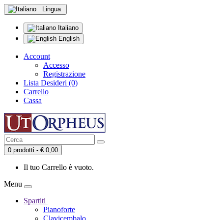
Lingua
Italiano
English
Account
Accesso
Registrazione
Lista Desideri (0)
Carrello
Cassa
0 prodotti - € 0,00
Il tuo Carrello è vuoto.
Menu
Spartiti
Pianoforte
Clavicembalo