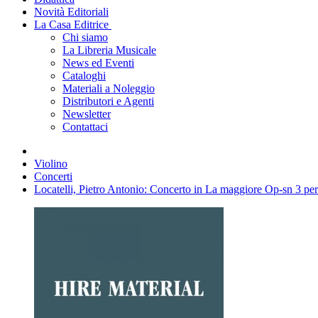
Novità Editoriali
La Casa Editrice
Chi siamo
La Libreria Musicale
News ed Eventi
Cataloghi
Materiali a Noleggio
Distributori e Agenti
Newsletter
Contattaci
Violino
Concerti
Locatelli, Pietro Antonio: Concerto in La maggiore Op-sn 3 per