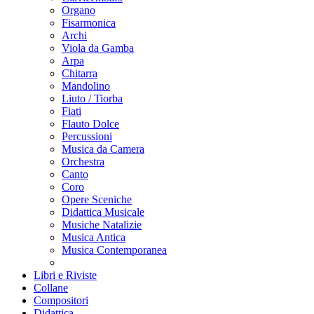
Organo
Fisarmonica
Archi
Viola da Gamba
Arpa
Chitarra
Mandolino
Liuto / Tiorba
Fiati
Flauto Dolce
Percussioni
Musica da Camera
Orchestra
Canto
Coro
Opere Sceniche
Didattica Musicale
Musiche Natalizie
Musica Antica
Musica Contemporanea
Libri e Riviste
Collane
Compositori
Didattica