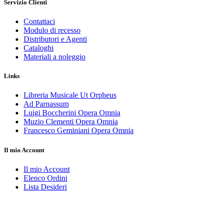
Servizio Clienti
Contattaci
Modulo di recesso
Distributori e Agenti
Cataloghi
Materiali a noleggio
Links
Libreria Musicale Ut Orpheus
Ad Parnassum
Luigi Boccherini Opera Omnia
Muzio Clementi Opera Omnia
Francesco Geminiani Opera Omnia
Il mio Account
Il mio Account
Elenco Ordini
Lista Desideri