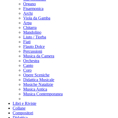
Organo
Fisarmonica
Archi
Viola da Gamba
Arpa
Chitarra
Mandolino
Liuto / Tiorba
Fiati
Flauto Dolce
Percussioni
Musica da Camera
Orchestra
Canto
Coro
Opere Sceniche
Didattica Musicale
Musiche Natalizie
Musica Antica
Musica Contemporanea
Libri e Riviste
Collane
Compositori
Didattica