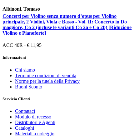
Albinoni, Tomaso
Concerti per Violino senza numero d’opus per Violino
principale, 2 Violini, Viola e Basso - Vol. II: Concerto in Do
maggiore, Co 2 (incluse le varianti Co 2a e Co 2b) [Riduzione
Violino e Pianoforte]
ACC 40R - € 11,95
Informazioni
Chi siamo
Termini e condizioni di vendita
Norme per la tutela della Privacy
Buoni Sconto
Servizio Clienti
Contattaci
Modulo di recesso
Distributori e Agenti
Cataloghi
Materiali a noleggio