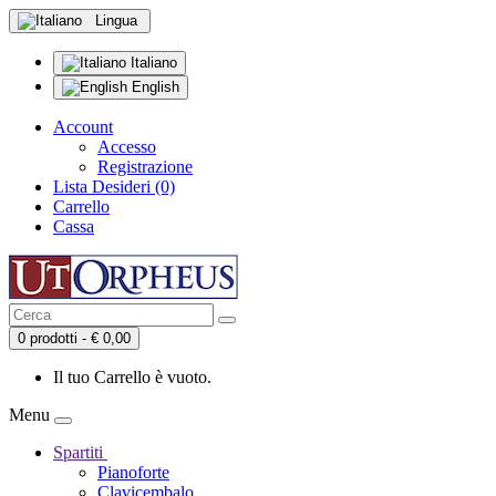
Lingua
Italiano
English
Account
Accesso
Registrazione
Lista Desideri (0)
Carrello
Cassa
0 prodotti - € 0,00
Il tuo Carrello è vuoto.
Menu
Spartiti
Pianoforte
Clavicembalo