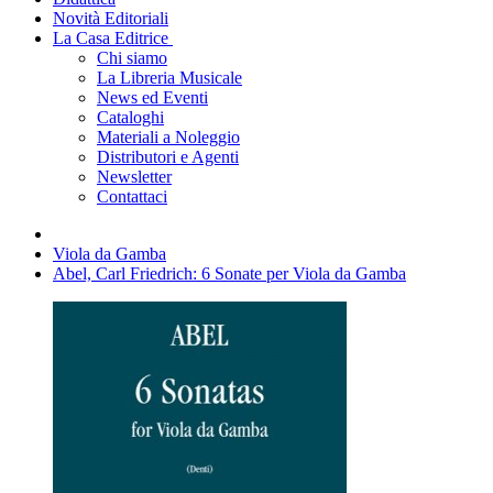
Novità Editoriali
La Casa Editrice
Chi siamo
La Libreria Musicale
News ed Eventi
Cataloghi
Materiali a Noleggio
Distributori e Agenti
Newsletter
Contattaci
Viola da Gamba
Abel, Carl Friedrich: 6 Sonate per Viola da Gamba