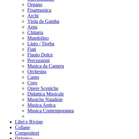
Organo
Fisarmonica
Archi
Viola da Gamba
Arpa
Chitarra
Mandolino
Liuto / Tiorba
Fiati
Flauto Dolce
Percussioni
Musica da Camera
Orchestra
Canto
Coro
Opere Sceniche
Didattica Musicale
Musiche Natalizie
Musica Antica
Musica Contemporanea
Libri e Riviste
Collane
Compositori
Didattica