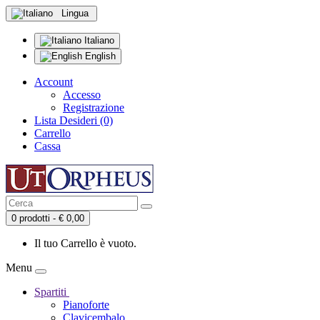
Lingua
Italiano
English
Account
Accesso
Registrazione
Lista Desideri (0)
Carrello
Cassa
0 prodotti - € 0,00
Il tuo Carrello è vuoto.
Menu
Spartiti
Pianoforte
Clavicembalo